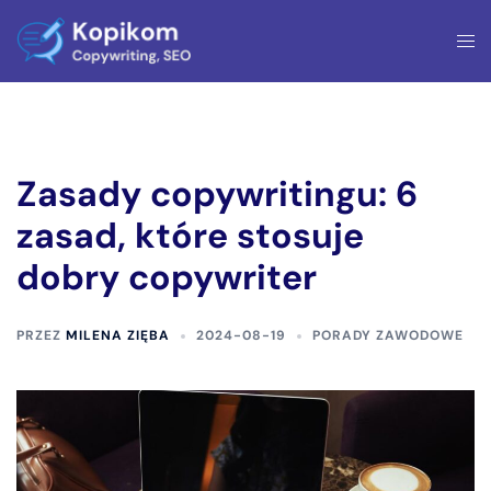
Przejdź
Prze
do
men
treści
Zasady copywritingu: 6
zasad, które stosuje
dobry copywriter
PRZEZ
MILENA ZIĘBA
2024-08-19
PORADY ZAWODOWE