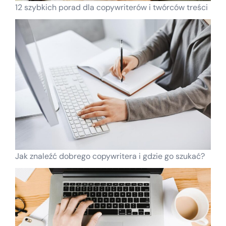
12 szybkich porad dla copywriterów i twórców treści
Jak znaleźć dobrego copywritera i gdzie go szukać?