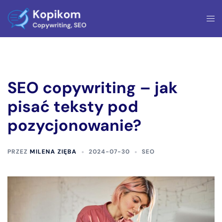
Przejdź
Prze
do
men
treści
SEO copywriting – jak
pisać teksty pod
pozycjonowanie?
PRZEZ
MILENA ZIĘBA
2024-07-30
SEO