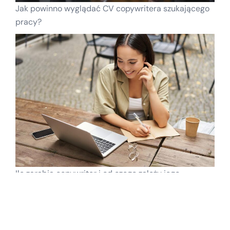
Jak powinno wyglądać CV copywritera szukającego
pracy?
Ile zarabia copywriter i od czego zależy jego
wypłata?